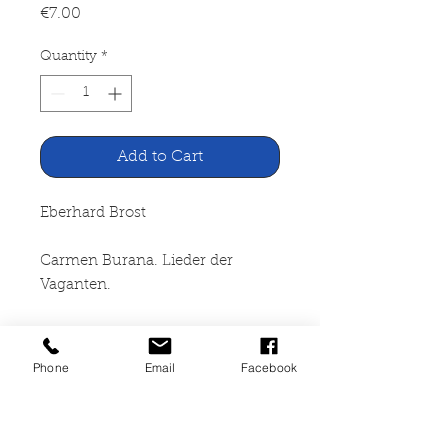
Price
€7.00
Quantity
*
Add to Cart
Eberhard Brost
Carmen Burana. Lieder der
Vaganten.
Lateinisch und deutsch nach
Ludger Laistner
Phone
Email
Facebook
Verlag Lambert Schneider,
Heidelberg 1956