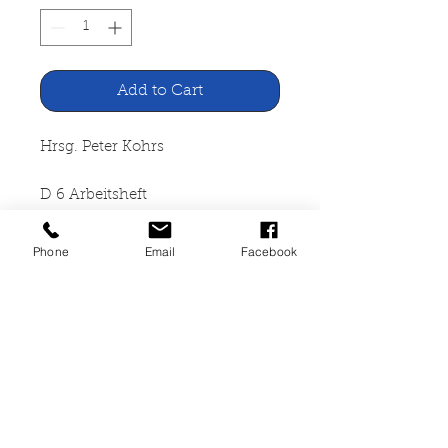
Add to Cart
Hrsg. Peter Kohrs
D 6 Arbeitsheft
Schöningh Verlag, Paderborn
Phone
Email
Facebook
2003
Arbeitsheft, 66 Seiten, +
Lösungen (8 Seiten), neu