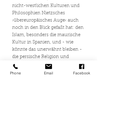
nicht-westlichen Kulturen und
Philosophien Nietzsches
›übereuropäisches Auge‹ auch
noch in den Blick gefaßt hat: den
Islam, besonders die maurische
Kultur in Spanien, und - wie
könnte das unerwähnt bleiben -
die persische Religion und
Philosophie Zarathustras.
Besonders zugespitzt werden
Phone
Email
Facebook
diese Untersuchungen auf
Nietzsches ambivalentes
Verhältnis zu primär mündlich
kommunizierenden Kulturen,
insbesondere Afrikas, und deren
Philosophien.
Für das letzte Kapitel, in dem der
eigene Standpunkt des Autors