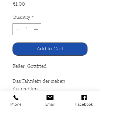
Price
€1.00
Quantity
*
Add to Cart
Keller, Gottfried
Das Fähnlein der sieben
Aufrechten
Phone
Email
Facebook
Hamburger Lesehefte Verlag,
Hamburg
47 Seiten, broschiert,
Gebrauchsspuren, mit