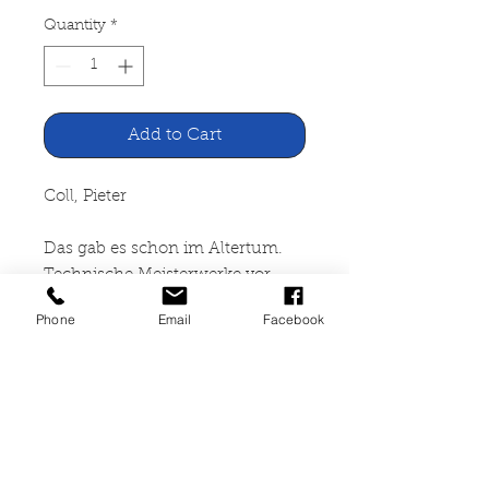
Quantity
*
Add to Cart
Coll, Pieter
Das gab es schon im Altertum.
Technische Meisterwerke vor
Jahrtausenden.
Phone
Email
Facebook
Arena, Würzburg o. J.
141 Seiten, gebunden, leicht
angeschmutz