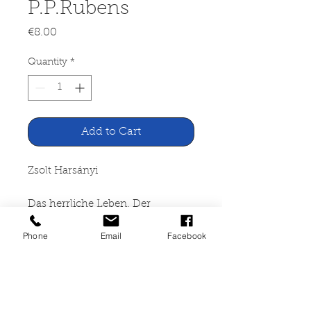
P.P.Rubens
Price
€8.00
Quantity
*
Add to Cart
Zsolt Harsányi
Das herrliche Leben. Der
Lebensroman des P.P.Rubens
Phone
Email
Facebook
J.P. Toth Verkag Hamburg 1950
1031 Seiten, gebunden,
altersbedingte