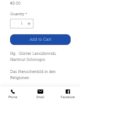
Price
€8.00
Quantity
*
Add to Cart
Hg.: Günter Lanczkowski,
Hartmut Schmogro
Das Menschenbild in den
Religionen
Religionsphänomenologische
Texte
Phone
Email
Facebook
Vandenhoeck & Ruprecht