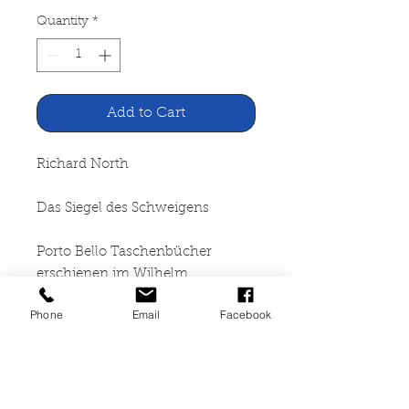
Quantity
*
Add to Cart
Richard North
Das Siegel des Schweigens
Porto Bello Taschenbücher
erschienen im Wilhelm
Goldmann Verlag, München
Phone
Email
Facebook
2002
317 Seiten, broschiert,
altersbedingte Gebrauchsspuren,
Mängelexemplar, Leihbuch, ISBN