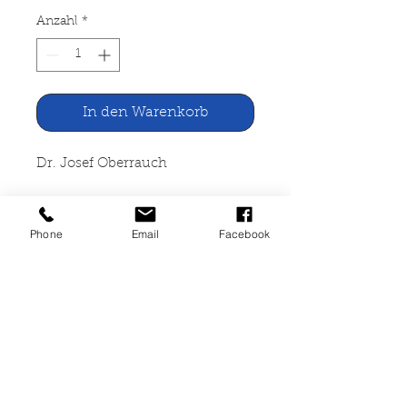
Anzahl
*
In den Warenkorb
Dr. Josef Oberrauch
Das Testament Jesu, Wahrheit
und Verirrung
Phone
Email
Facebook
Tirolia Bozen 1976
276 Seiten, gebunden,
Lagerspuren