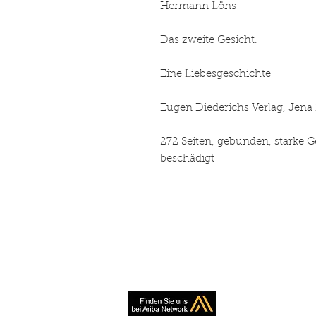
Hermann Löns
Das zweite Gesicht.
Eine Liebesgeschichte
Eugen Diederichs Verlag, J
272 Seiten, gebunden, starke
beschädigt
Book making, pr
inexpe
Simply contact us 