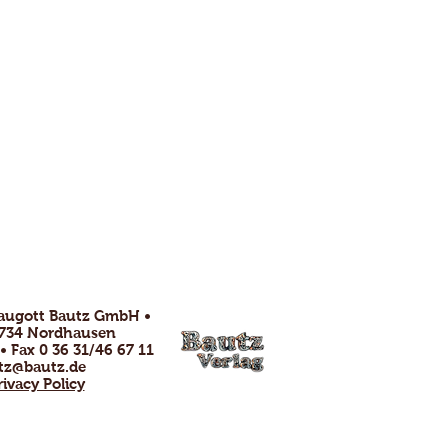
raugott Bautz GmbH •
99734 Nordhausen
 • Fax 0 36 31/46 67 11
tz@bautz.de
rivacy Policy