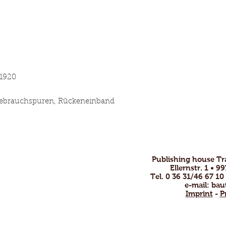
ena 1920
 Gebrauchspuren, Rückeneinband
Publishing house T
ofessional and
Ellernstr. 1 • 
nsive.
Tel. 0 36 31/46 67 10
e-mail:
bau
by email or phone
Imprint
-
P
!