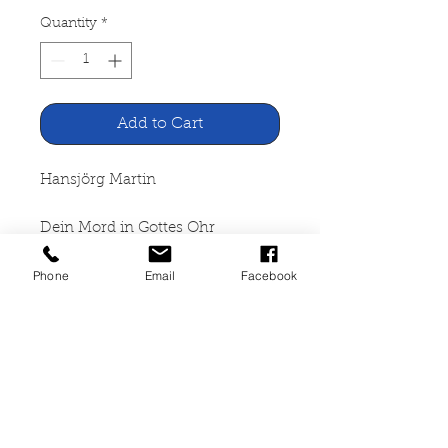
Quantity
*
Add to Cart
Hansjörg Martin
Dein Mord in Gottes Ohr
Phone
Email
Facebook
Rowohlt Taschenbuch Verlag
Reinbek b. Hamburg, 1990
188 Seiten, broschiert, Zustand
akzeptabel, ISBN 3-499-42590-4