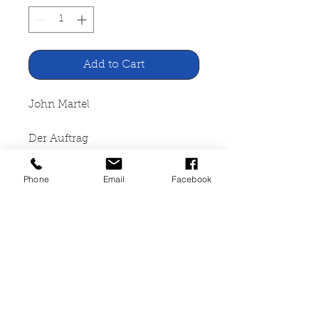
Add to Cart
John Martel
Der Auftrag
Droemersche Verlagsanstalt Th.
Phone
Email
Facebook
Knaur Nachf. München, 1998
551 Seiten, broschiert, Seiten
leicht angegilbt, guter Zustand