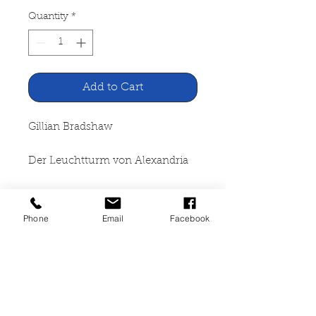
Quantity
*
Add to Cart
Gillian Bradshaw
Der Leuchtturm von Alexandria
Goldmann Verlag Düsseldorf,
1991
Phone
Email
Facebook
472 Seiten, broschiert, Cover mit
leichten Gebrauchsspuren, Seiten
leicht vergilbt, sonst guter
Zustand