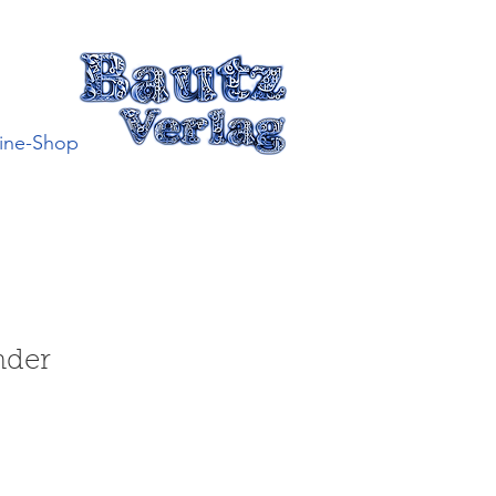
ine-Shop
nder