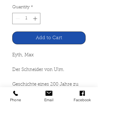
Quantity
*
Add to Cart
Eyth, Max
Der Schneider von Ulm.
Geschichte eines 200 Jahre zu
früh Geborenen. Zwei Bände
Phone
Email
Facebook
Deutsche Verlagsanstalt, Stuttgart
1910
399 + 455 Seiten, gebunden,
Gebrauchsspuren