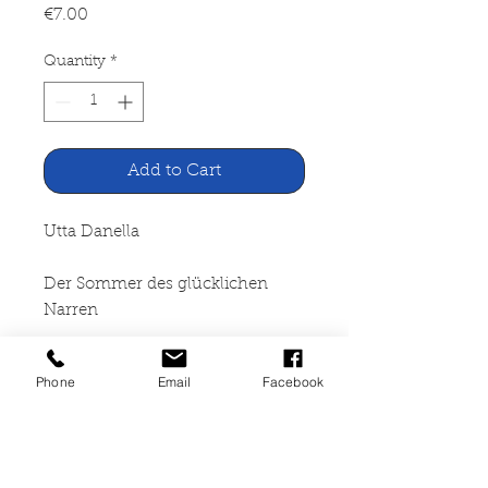
Price
€7.00
Quantity
*
Add to Cart
Utta Danella
Der Sommer des glücklichen
Narren
Franz Schneekluth Verlag,
Phone
Email
Facebook
München 2005
351 Seiten, Einmalige
Jubiläumsausgabe, Leinen