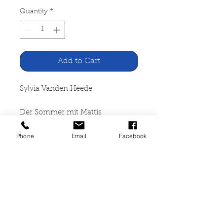
Quantity
*
Add to Cart
Sylvia Vanden Heede
Der Sommer mit Mattis
Phone
Email
Facebook
Verlag Heinrich Ellermann
Hamburg, 2001
219 Seiten, gebunden, sehr guter
Zustand, neuwertig