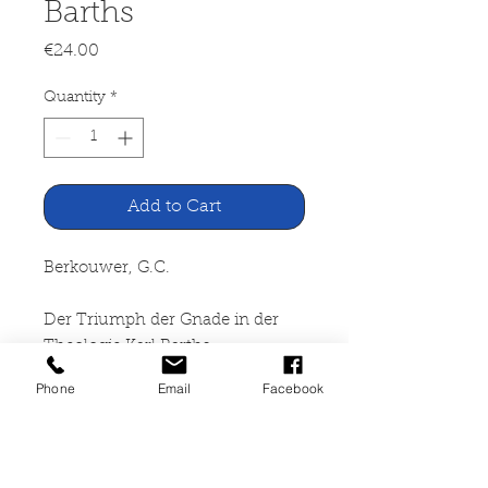
Barths
Price
€24.00
Quantity
*
Add to Cart
Berkouwer, G.C.
Der Triumph der Gnade in der
Theologie Karl Barths
Phone
Email
Facebook
Verlag der Buchhandlung des
Erziehungsvereins, Neukirchen
1957