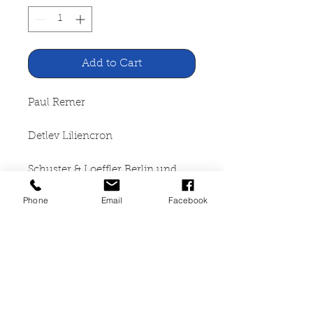
Add to Cart
Paul Remer
Detlev Liliencron
Schuster & Loeffler Berlin und
Leipzig o.J.
Phone
Email
Facebook
81 Seiten, kartoniert,
altersbedingte starke
Gebrauchspuren. Leichter
Wasserschaden