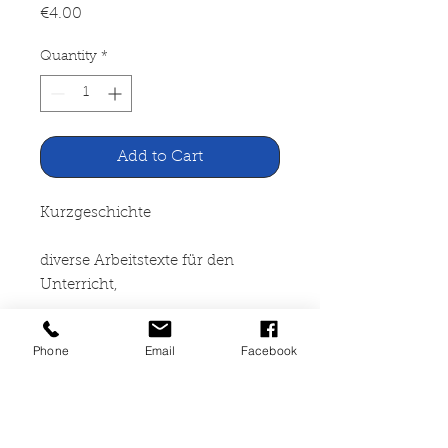
Price
€4.00
Quantity
*
Add to Cart
Kurzgeschichte
diverse Arbeitstexte für den
Unterricht,
Deutsche Kurzgeschichten, 5.-6.
Phone
Email
Facebook
Schuljahr
Reclam Verlag Stuttgart 1975