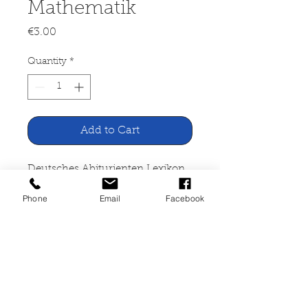
Mathematik
Price
€3.00
Quantity
*
Add to Cart
Deutsches Abiturienten Lexikon
Mathematik
Phone
Email
Facebook
Kindler Verlag München 1968
253 Seiten, broschiert,
Gebrauchspuren