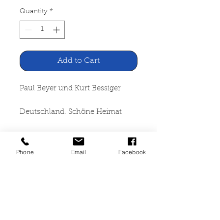
Quantity
*
Add to Cart
Paul Beyer und Kurt Bessiger
Deutschland. Schöne Heimat
Verlag des Deutschlandsbuches,
Leipzig 1955
Phone
Email
Facebook
296 Seiten, broschiert,
altersbedingte starke
Gebrauchspuren, mit
Widmung