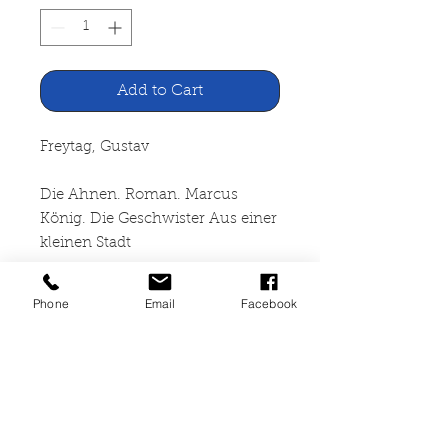
Add to Cart
Freytag, Gustav
Die Ahnen. Roman. Marcus
König. Die Geschwister Aus einer
kleinen Stadt
Schreitersche
Phone
Email
Facebook
Verlagbuchhandlung, Berlin o. J.
840 Seiten, gebunden,
altersbedingte Gebrauchspuren,
mit Namenseintrag