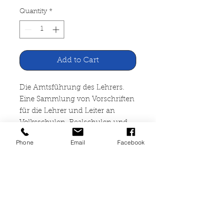
Quantity
*
Add to Cart
Die Amtsführung des Lehrers.
Eine Sammlung von Vorschriften
für die Lehrer und Leiter an
Volksschulen, Realschulen und
Gymnasium in Lande NRW Band
Phone
Email
Facebook
1
Pädagischer Verlag Schwann,
Düsseldorf 1044 Seiten,
gebunden, fast neuwertig