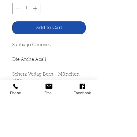
Add to Cart
Santiago Genoves
Die Arche Acali
Scherz Verlag Bern - München,
1976
Phone
Email
Facebook
357 Seiten, gebunden mit
Schutzumschlag,
Schutzumschlag mit leichten
Gebrauchsspuren, sonst guter
Zustand