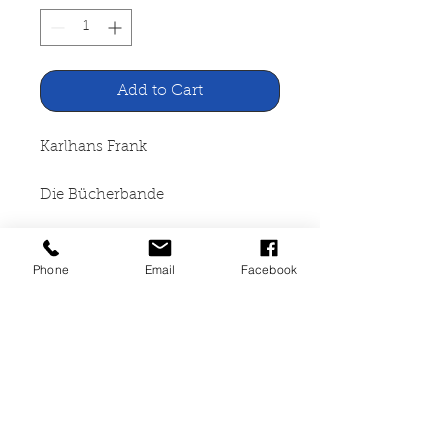
Add to Cart
Karlhans Frank
Die Bücherbande
Stiftung Lesen, Mainz 1990
Phone
Email
Facebook
256 Seiten, broschiert, auf der 2.
Seite wurde die
Namenseintragung entfernt ,
sonst gut erhalten