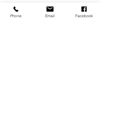
Dokumentation.
Phone
Email
Facebook
Verlag Wissenschaften und
Politik, Köln 1969
190 Seiten, broschiert, leicht
vergilbt
Book making, professional and
inexpensive.