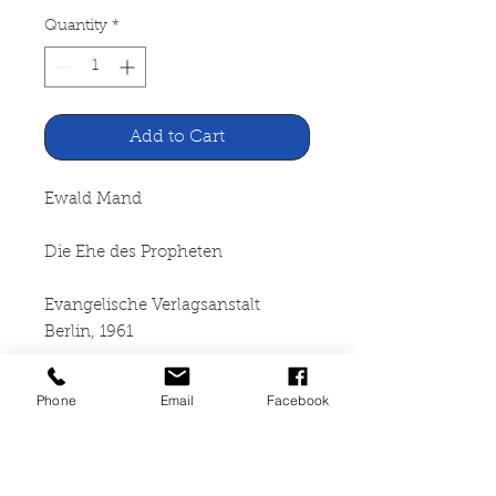
Quantity
*
Add to Cart
Ewald Mand
Die Ehe des Propheten
Evangelische Verlagsanstalt
Berlin, 1961
351 Seiten, gebunden,
Phone
Email
Facebook
Leineneinband mit
Schutzumschlag, Seiten und
Schnitt angegilbt,
Schutzumschlag mit