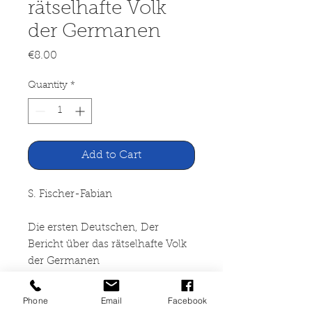
rätselhafte Volk
der Germanen
Price
€8.00
Quantity
*
Add to Cart
S. Fischer-Fabian
Die ersten Deutschen, Der
Bericht über das rätselhafte Volk
der Germanen
Droemersche Verlagsanstalt Th.
Phone
Email
Facebook
Knaur Nachf. München/Zürich,