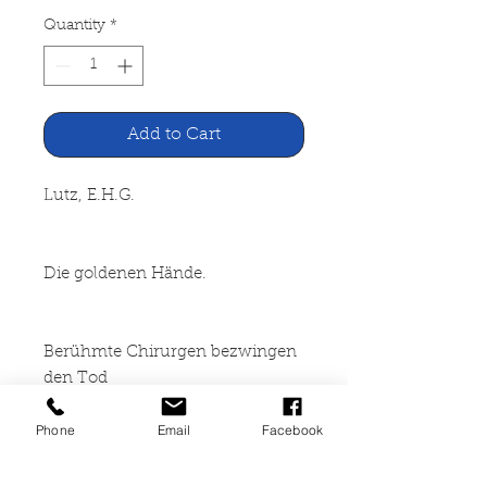
Quantity
*
Add to Cart
Lutz, E.H.G.
Die goldenen Hände.
Berühmte Chirurgen bezwingen
den Tod
Phone
Email
Facebook
Lichtenberg Verlag, München
o.J.