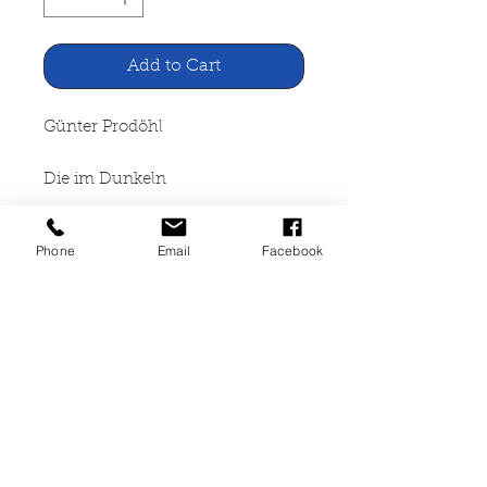
Add to Cart
Günter Prodöhl
Die im Dunkeln
Verlag Das Neue Berlin, 1959
Phone
Email
Facebook
358 Seiten, gebunden,
Leineneinband, Seiten leicht
angegilbt, guter Zustand