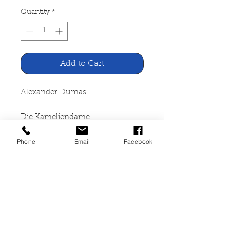
Quantity
*
Add to Cart
Alexander Dumas
Die Kameliendame
Phone
Email
Facebook
Mohn & Co. GmbH Gütersloh,
1958
267 Seiten, gebunden, leichter
Wasserschaden