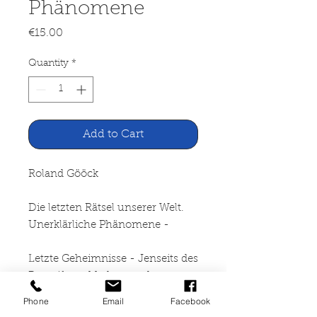
Phänomene
Price
€15.00
Quantity
*
Add to Cart
Roland Gööck
Die letzten Rätsel unserer Welt.
Unerklärliche Phänomene -
Letzte Geheimnisse - Jenseits des
Begreifen - Mythen und
Mysterien - Grenzen des
Phone
Email
Facebook
Wissens