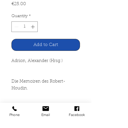
Price
€25.00
Quantity
*
Add to Cart
Adrion, Alexander (Hrsg.)
Die Memoiren des Robert-
Houdin.
König der Zauberer.
Phone
Email
Facebook