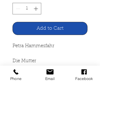
Add to Cart
Petra Hammesfahr
Die Mutter
Rowohlt Taschenbuch Verlag,
Phone
Email
Facebook
Reinbek bei Hamburg 2001
397 Seiten, kartoniert,
Gebrauchspuren