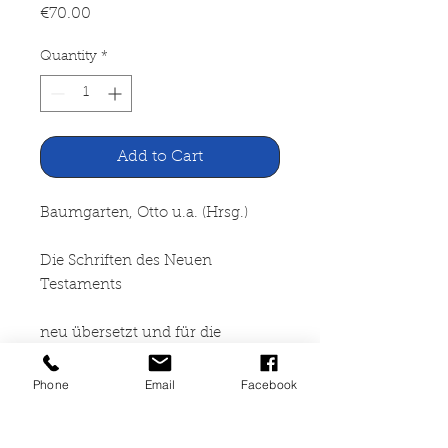
Price
€70.00
Quantity
*
Add to Cart
Baumgarten, Otto u.a. (Hrsg.)
Die Schriften des Neuen
Testaments
neu übersetzt und für die
Gegenwart erklärt.
Phone
Email
Facebook
Erster, zweiter und dritter Band