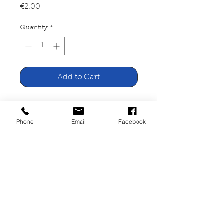
Price
€2.00
Quantity
*
Add to Cart
Die Stephanskirche Wien
Phone
Email
Facebook
Selbstverlag Wien
47 Seiten, broschiert, gut
erhalten