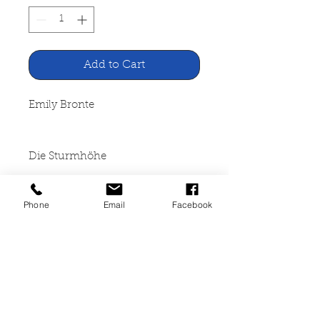
Add to Cart
Emily Bronte
Die Sturmhöhe
Phone
Email
Facebook
Insel Verlag, Frankfurt / M. 1975
363 Seiten, broschiert, leichte
Gebrauchsspuren, guter Zustand