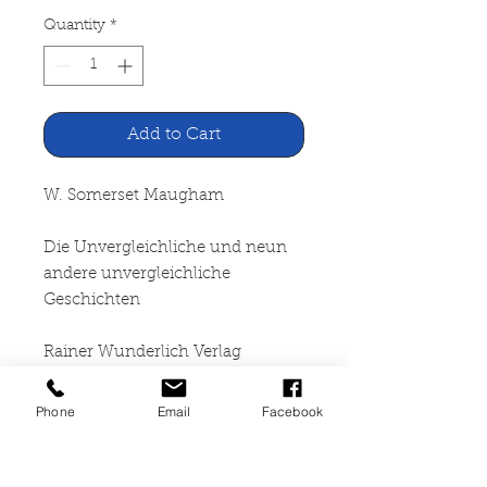
Quantity
*
Add to Cart
W. Somerset Maugham
Die Unvergleichliche und neun
andere unvergleichliche
Geschichten
Rainer Wunderlich Verlag
Hermann Leins, Tübingen 1968
Phone
Email
Facebook
277 Seiten, gebunden
(Leineneinband mit
Schutzumschlag), Seiten leicht