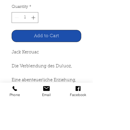
Quantity
*
Add to Cart
Jack Kerouac
Die Verblendung des Duluoz,
Eine abenteuerliche Erziehung,
1935-46
Phone
Email
Facebook
Melzer Verlag Darmstadt
1969
399 Seiten, gebunden,
Lagerspuren