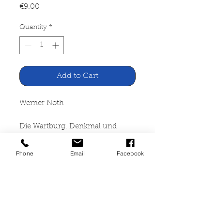
Price
€9.00
Quantity
*
Add to Cart
Werner Noth
Die Wartburg. Denkmal und
Museum
Phone
Email
Facebook
Koehler & Amelang Leipzig,
1985
152 Seiten, kartoniert, gut
erhalten