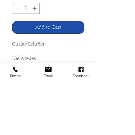
Add to Cart
Gustav Schröer
Die Wiedes
Verlag von Otto Janke, Leipzig
Phone
Email
Facebook
1940
304 Seiten, gebunden, starke
Gebrauchspuren