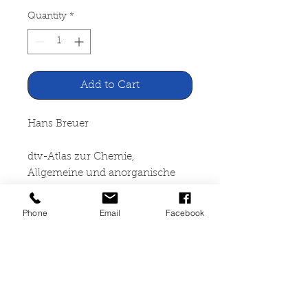
Quantity
*
Add to Cart
Hans Breuer
dtv-Atlas zur Chemie,
Allgemeine und anorganische
Chemie Band 1
Phone
Email
Facebook
Deutscher Taschenbuchverlag,
München 1983
2 Bände, 477 Seiten, broschiert,
leichte Gebrauchsspuren