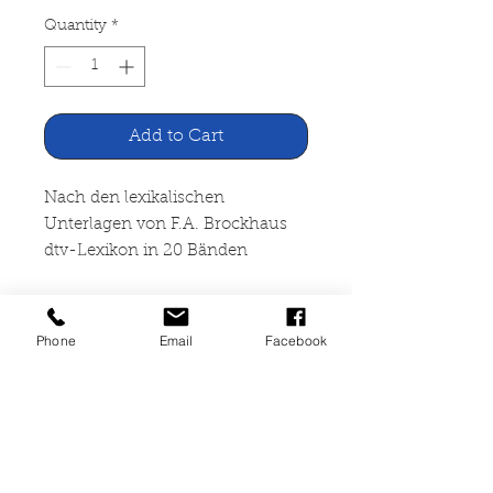
Quantity
*
Add to Cart
Nach den lexikalischen
Unterlagen von F.A. Brockhaus
dtv-Lexikon in 20 Bänden
Deutscher Taschenbuch Verlag,
München 1971
Phone
Email
Facebook
20 Bände, alle broschiert, Seiten
leicht vergilbt, guter Zustand,
ISBN 3-423-03051-8 bis 3-423-
03070-4