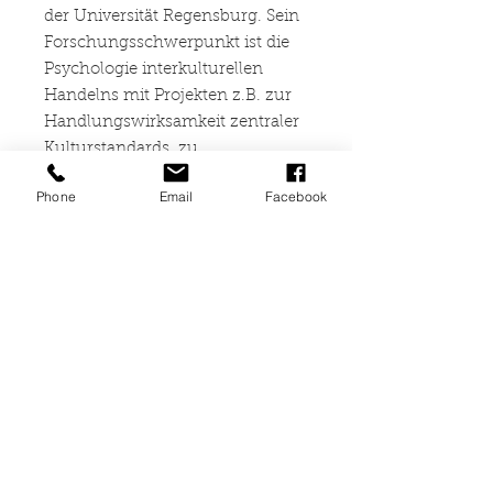
der Universität Regensburg. Sein
Forschungsschwerpunkt ist die
Psychologie interkulturellen
Handelns mit Projekten z.B. zur
Handlungswirksamkeit zentraler
Kulturstandards, zu
interkultureller Synergie in
Phone
Email
Facebook
Arbeitsgruppen, zu
interkulturellen Trainings in der
Bundeswehr und zu
Langzeitwirkungen im
internationalen
Jugendaustausch. Er ist
Mitinitiator des seit 1988
bestehenden Forscher-Praktiker-
Dialogs zur Qualifizierung des
internationalen
Jugendaustausches sowie des
seit 2001 in Kooperation mit der