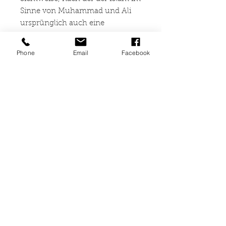
Sinne von Muhammad und Ali
ursprünglich auch eine
revolutionäre Bewegung war, die
dann aber durch
Phone
Email
Facebook
opportunistische Elemente, die
sich durch Macht und Reichtum
verführen ließen, korrumpiert
wurde, verdeutlicht. Es soll
aufgezeigt werden, wie Imam Ali
dagegen - in Anlehnung an den
Staat des Propheten - während
seines Kalifats die soziale
Gerechtigkeit gegen manchen
Widerstand wiederherzustellen
versuchte. Dies tangierte jedoch
die Interessen der Profiteure der
sozialen Ungerechtigkeit, was
letztlich zu Aufständen und zu