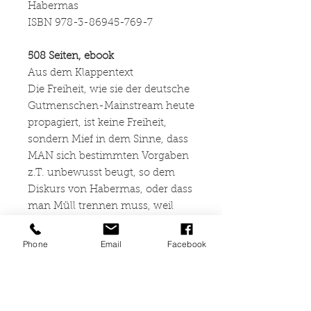
Habermas
ISBN 978-3-86945-769-7
508 Seiten, ebook
Aus dem Klappentext
Die Freiheit, wie sie der deutsche
Gutmenschen-Mainstream heute
propagiert, ist keine Freiheit,
sondern Mief in dem Sinne, dass
MAN sich bestimmten Vorgaben
z.T. unbewusst beugt, so dem
Diskurs von Habermas, oder dass
man Müll trennen muss, weil
sich angeblich das Klima
erwärmt. Das ist Freiheit als
Phone
Email
Facebook
Einsicht in die Notwendigkeit:
Marx (Gesetzliche Freiheit). Da
waren frühere Freiheitsbegriffe
noch wirklich frei, so das