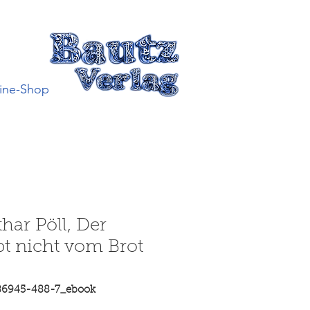
ine-Shop
har Pöll, Der
t nicht vom Brot
86945-488-7_ebook