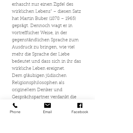
erhascht nur einen Zipfel des
wirklichen Lebens“ – diesen Satz
hat Martin Buber (1878 – 1965)
geprägt. Dennoch wagt er in
vortrefflicher Weise, in der
gegenständlichen Sprache zum
Ausdruck zu bringen, wie viel
mehr die Sprache der Liebe
bedeutet und dass sich in ihr das
wirkliche Leben ereignet.
Dem gläubigen jüdischen
Religionsphilosophen als
originellem Denker und
Gesprächspartner verdankt die
Welt mit seinem philosophischen
Hauptwerk ICH UND DU (1923)
Phone
Email
Facebook
die Mitteilung, dass Liebe nicht
blind macht, wie es heißt,
sondern dass den Liebenden erst