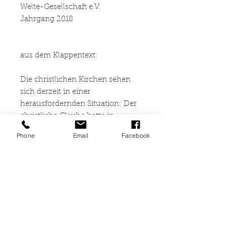
Welte-Gesellschaft e.V.
Jahrgang 2018
aus dem Klappentext:
Die christlichen Kirchen sehen
sich derzeit in einer
herausfordernden Situation: Der
christliche Glaube hatte in
Europa über Jahrhunderte eine
Phone
Email
Facebook
gesellschafts- und
kulturprägende
Vormachtstellung. Heute stellt
sich die Frage, wie sich das
Christentum in einer pluralen
und multioptionalen Gesellschaft
verorten und seine Botschaft zu
Gehör bringen kann. Hierfür sind